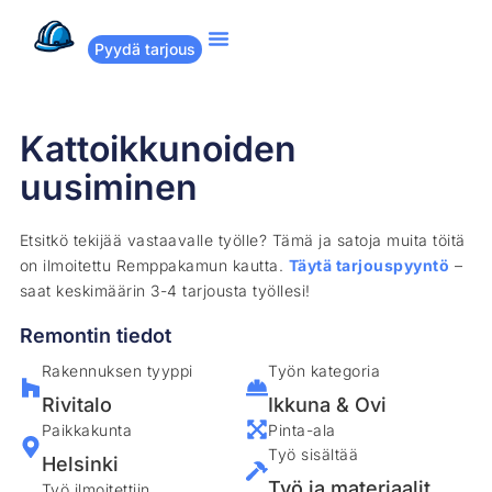
Pyydä tarjous
Suositut remontit
Miten Remppakamu toimii?
Kattoikkunoiden
uusiminen
Etsitkö tekijää vastaavalle työlle? Tämä ja satoja muita töitä
on ilmoitettu Remppakamun kautta.
Täytä tarjouspyyntö
–
saat keskimäärin 3-4 tarjousta työllesi!
Remontin tiedot
Rakennuksen tyyppi
Työn kategoria
Rivitalo
Ikkuna & Ovi
Paikkakunta
Pinta-ala
Työ sisältää
Helsinki
Työ ja materiaalit
Työ ilmoitettiin