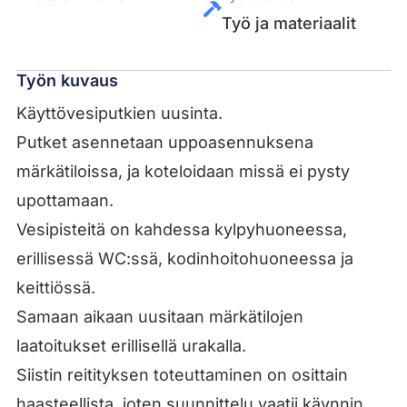
Työ ja materiaalit
Työn kuvaus
Käyttövesiputkien uusinta.
Putket asennetaan uppoasennuksena
märkätiloissa, ja koteloidaan missä ei pysty
upottamaan.
Vesipisteitä on kahdessa kylpyhuoneessa,
erillisessä WC:ssä, kodinhoitohuoneessa ja
keittiössä.
Samaan aikaan uusitaan märkätilojen
laatoitukset erillisellä urakalla.
Siistin reitityksen toteuttaminen on osittain
haasteellista, joten suunnittelu vaatii käynnin