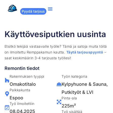
Pyydä tarjous
Suositut remontit
Miten Remppakamu toimii?
Käyttövesiputkien uusinta
Etsitkö tekijää vastaavalle työlle? Tämä ja satoja muita töitä
on ilmoitettu Remppakamun kautta.
Täytä tarjouspyyntö
–
saat keskimäärin 3-4 tarjousta työllesi!
Remontin tiedot
Rakennuksen tyyppi
Työn kategoria
Omakotitalo
Kylpyhuone & Sauna
,
Paikkakunta
Putkityöt & LVI
Espoo
Pinta-ala
Työ ilmoitettiin
225m²
08.04.2025
Työ sisältää