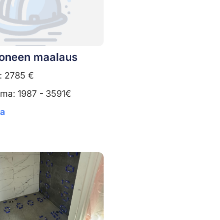
oneen maalaus
: 2785 €
uma: 1987 - 3591€
ta