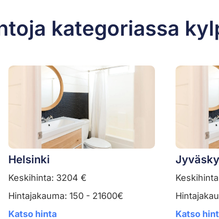
ntoja kategoriassa ky
Helsinki
Jyväsky
Keskihinta: 3204 €
Keskihinta
Hintajakauma: 150 - 21600€
Hintajaka
Katso hinta
Katso hin