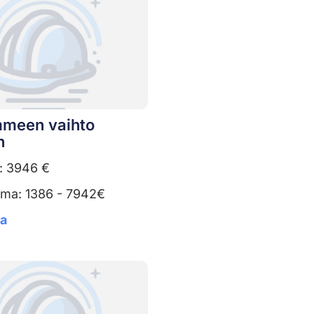
meen vaihto
n
: 3946 €
uma: 1386 - 7942€
ta