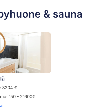
lpyhuone & sauna
lä
: 3204 €
uma: 150 - 21600€
ta