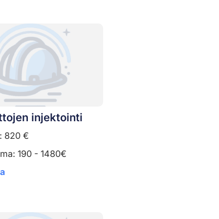
tojen injektointi
: 820 €
uma: 190 - 1480€
ta