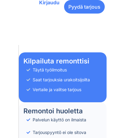
Kirjaudu
Pyydä tarjous
Kilpailuta remonttisi
Täytä työilmoitus
Saat tarjouksia urakoitsijoilta
Vertaile ja valitse tarjous
Remontoi huoletta
Palvelun käyttö on ilmaista
Tarjouspyyntö ei ole sitova