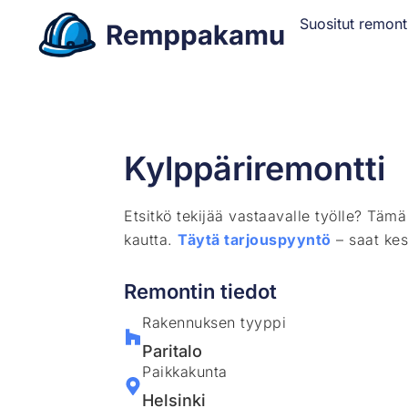
Suositut remont
Kylppäriremontti
Etsitkö tekijää vastaavalle työlle? Täm
kautta.
Täytä tarjouspyyntö
– saat kes
Remontin tiedot
Rakennuksen tyyppi
Paritalo
Paikkakunta
Helsinki