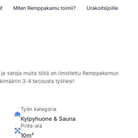
it
Miten Remppakamu toimii?
Urakoitsijoille
ä ja satoja muita töitä on ilmoitettu Remppakamun
kimäärin 3-4 tarjousta työllesi!
Työn kategoria
Kylpyhuone & Sauna
Pinta-ala
10m²