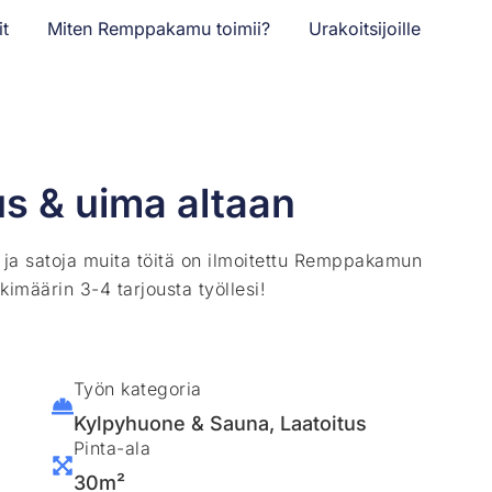
it
Miten Remppakamu toimii?
Urakoitsijoille
tus & uima altaan
ä ja satoja muita töitä on ilmoitettu Remppakamun
kimäärin 3-4 tarjousta työllesi!
Työn kategoria
Kylpyhuone & Sauna
,
Laatoitus
Pinta-ala
30m²