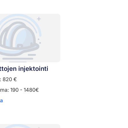
tojen injektointi
: 820 €
uma: 190 - 1480€
ta