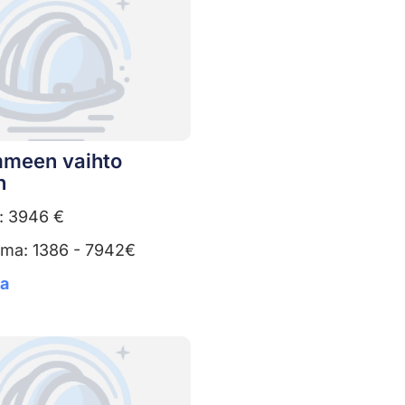
meen vaihto
n
: 3946 €
uma: 1386 - 7942€
ta