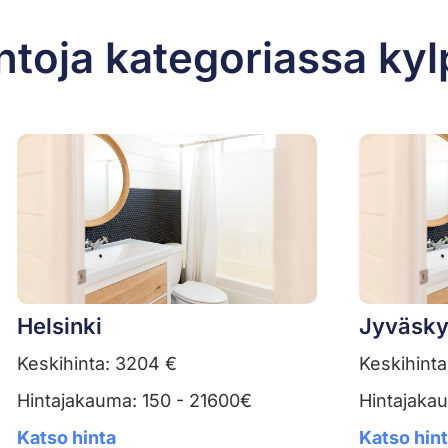
ntoja kategoriassa ky
Helsinki
Jyväsky
Keskihinta: 3204 €
Keskihinta
Hintajakauma: 150 - 21600€
Hintajaka
Katso hinta
Katso hin