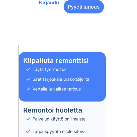
Kirjaudu
Pyydä tarjous
Kilpailuta remonttisi
Täytä työilmoitus
Saat tarjouksia urakoitsijoilta
Vertaile ja valitse tarjous
Remontoi huoletta
Palvelun käyttö on ilmaista
Tarjouspyyntö ei ole sitova