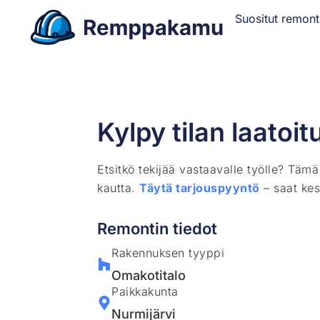
Suositut remont
Kylpy tilan laatoi
Etsitkö tekijää vastaavalle työlle? Täm
kautta.
Täytä tarjouspyyntö
– saat kes
Remontin tiedot
Rakennuksen tyyppi
Omakotitalo
Paikkakunta
Nurmijärvi