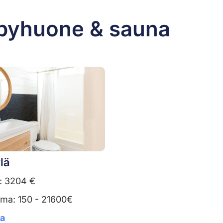
lpyhuone & sauna
lä
: 3204 €
uma: 150 - 21600€
ta