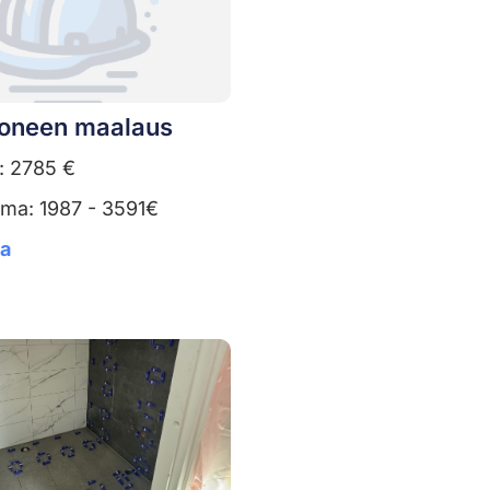
oneen maalaus
: 2785 €
uma: 1987 - 3591€
ta