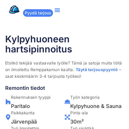
Pyydä tarjous
Suositut remontit
Miten Remppakamu toimii?
Kylpyhuoneen
hartsipinnoitus
Etsitkö tekijää vastaavalle työlle? Tämä ja satoja muita töitä
on ilmoitettu Remppakamun kautta.
Täytä tarjouspyyntö
–
saat keskimäärin 3-4 tarjousta työllesi!
Remontin tiedot
Rakennuksen tyyppi
Työn kategoria
Paritalo
Kylpyhuone & Sauna
Paikkakunta
Pinta-ala
Järvenpää
30m²
Työ ilmoitettiin
Työ sisältää