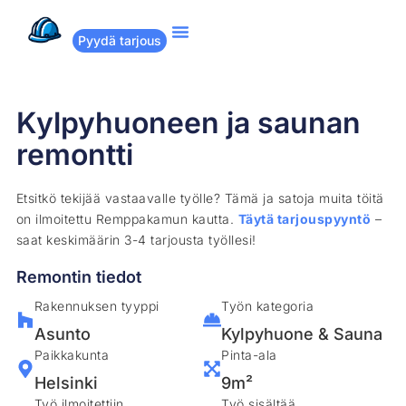
Pyydä tarjous
Suositut remontit
Miten Remppakamu toimii?
Kylpyhuoneen ja saunan
remontti
Etsitkö tekijää vastaavalle työlle? Tämä ja satoja muita töitä
on ilmoitettu Remppakamun kautta.
Täytä tarjouspyyntö
–
saat keskimäärin 3-4 tarjousta työllesi!
Remontin tiedot
Rakennuksen tyyppi
Työn kategoria
Asunto
Kylpyhuone & Sauna
Paikkakunta
Pinta-ala
Helsinki
9m²
Työ ilmoitettiin
Työ sisältää