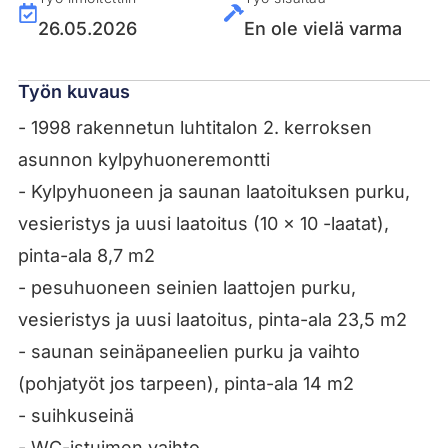
26.05.2026
En ole vielä varma
Työn kuvaus
- 1998 rakennetun luhtitalon 2. kerroksen
asunnon kylpyhuoneremontti
- Kylpyhuoneen ja saunan laatoituksen purku,
vesieristys ja uusi laatoitus (10 x 10 -laatat),
pinta-ala 8,7 m2
- pesuhuoneen seinien laattojen purku,
vesieristys ja uusi laatoitus, pinta-ala 23,5 m2
- saunan seinäpaneelien purku ja vaihto
(pohjatyöt jos tarpeen), pinta-ala 14 m2
- suihkuseinä
- WC-istuimen vaihto