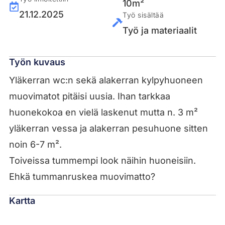
10m²
21.12.2025
Työ sisältää
Työ ja materiaalit
Työn kuvaus
Yläkerran wc:n sekä alakerran kylpyhuoneen
muovimatot pitäisi uusia. Ihan tarkkaa
huonekokoa en vielä laskenut mutta n. 3 m²
yläkerran vessa ja alakerran pesuhuone sitten
noin 6-7 m².
Toiveissa tummempi look näihin huoneisiin.
Ehkä tummanruskea muovimatto?
Kartta