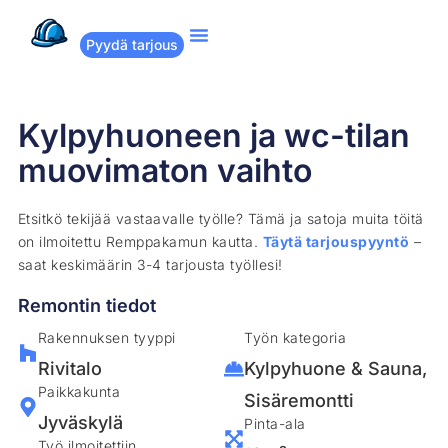
Pyydä tarjous
Suositut remontit
Miten Remppakamu toimii?
Kylpyhuoneen ja wc-tilan
muovimaton vaihto
Etsitkö tekijää vastaavalle työlle? Tämä ja satoja muita töitä
on ilmoitettu Remppakamun kautta.
Täytä tarjouspyyntö
–
saat keskimäärin 3-4 tarjousta työllesi!
Remontin tiedot
Rakennuksen tyyppi
Työn kategoria
Rivitalo
Kylpyhuone & Sauna
,
Paikkakunta
Sisäremontti
Jyväskylä
Pinta-ala
Työ ilmoitettiin