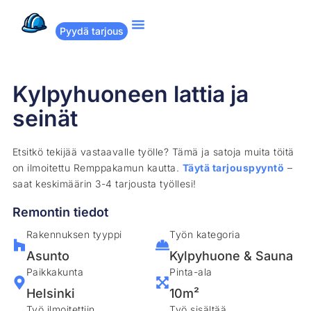
Pyydä tarjous
Suositut remontit
Miten Remppakamu toimii?
Kylpyhuoneen lattia ja
seinät
Etsitkö tekijää vastaavalle työlle? Tämä ja satoja muita töitä
on ilmoitettu Remppakamun kautta.
Täytä tarjouspyyntö
–
saat keskimäärin 3-4 tarjousta työllesi!
Remontin tiedot
Rakennuksen tyyppi
Työn kategoria
Asunto
Kylpyhuone & Sauna
Paikkakunta
Pinta-ala
Helsinki
10m²
Työ ilmoitettiin
Työ sisältää