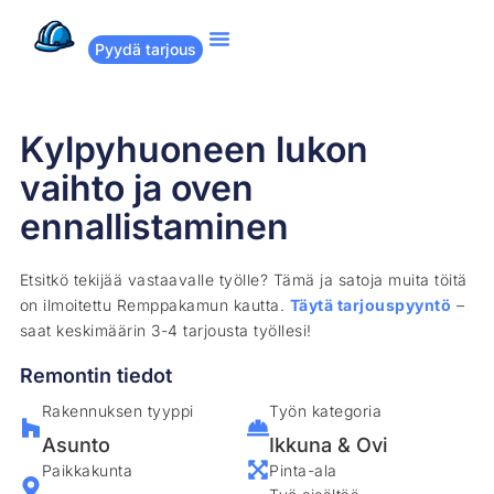
Pyydä tarjous
Suositut remontit
Miten Remppakamu toimii?
Kylpyhuoneen lukon
vaihto ja oven
ennallistaminen
Etsitkö tekijää vastaavalle työlle? Tämä ja satoja muita töitä
on ilmoitettu Remppakamun kautta.
Täytä tarjouspyyntö
–
saat keskimäärin 3-4 tarjousta työllesi!
Remontin tiedot
Rakennuksen tyyppi
Työn kategoria
Asunto
Ikkuna & Ovi
Paikkakunta
Pinta-ala