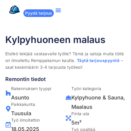
Pyydä tarjous
Suositut remontit
Miten Remppakamu toimii?
Kylpyhuoneen malaus
Etsitkö tekijää vastaavalle työlle? Tämä ja satoja muita töitä
on ilmoitettu Remppakamun kautta.
Täytä tarjouspyyntö
–
saat keskimäärin 3-4 tarjousta työllesi!
Remontin tiedot
Rakennuksen tyyppi
Työn kategoria
Asunto
Kylpyhuone & Sauna
,
Paikkakunta
Maalaus
Tuusula
Pinta-ala
Työ ilmoitettiin
5m²
18.05.2025
Työ sisältää