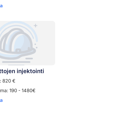
ta
tojen injektointi
: 820 €
uma: 190 - 1480€
ta