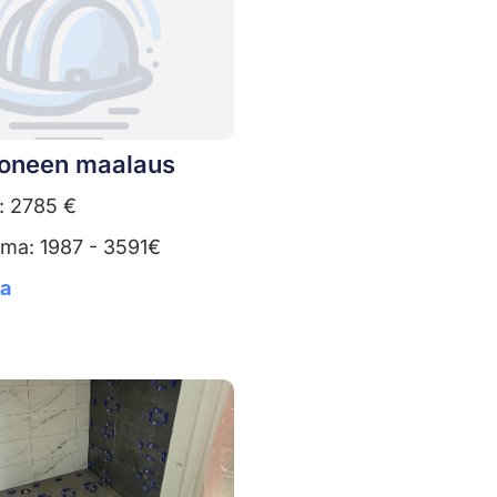
oneen maalaus
: 2785 €
uma: 1987 - 3591€
ta