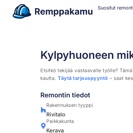
Suositut remont
Kylpyhuoneen mik
Etsitkö tekijää vastaavalle työlle? Täm
kautta.
Täytä tarjouspyyntö
– saat kes
Remontin tiedot
Rakennuksen tyyppi
Rivitalo
Paikkakunta
Kerava