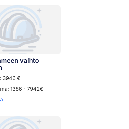
meen vaihto
n
: 3946 €
uma: 1386 - 7942€
ta