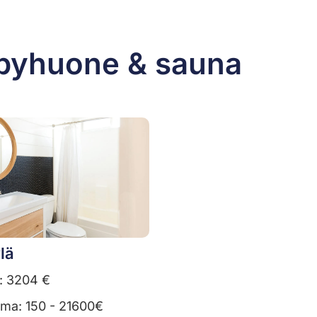
lpyhuone & sauna
lä
: 3204 €
uma: 150 - 21600€