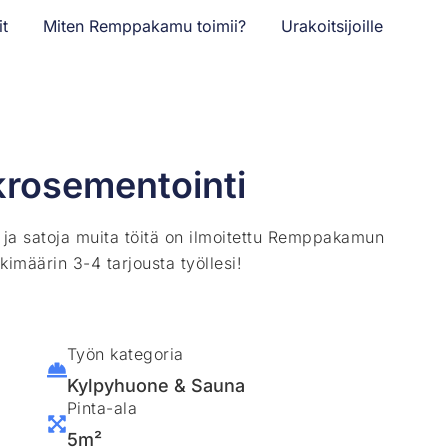
it
Miten Remppakamu toimii?
Urakoitsijoille
rosementointi
ä ja satoja muita töitä on ilmoitettu Remppakamun
kimäärin 3-4 tarjousta työllesi!
Työn kategoria
Kylpyhuone & Sauna
Pinta-ala
5m²