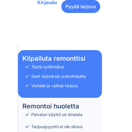
Kirjaudu
Pyydä tarjous
Kilpailuta remonttisi
Täytä työilmoitus
Saat tarjouksia urakoitsijoilta
Vertaile ja valitse tarjous
Remontoi huoletta
Palvelun käyttö on ilmaista
Tarjouspyyntö ei ole sitova