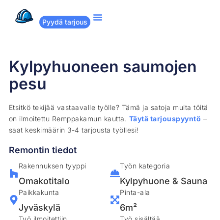
Pyydä tarjous
Suositut remontit
Miten Remppakamu toimii?
Kylpyhuoneen saumojen
pesu
Etsitkö tekijää vastaavalle työlle? Tämä ja satoja muita töitä
on ilmoitettu Remppakamun kautta.
Täytä tarjouspyyntö
–
saat keskimäärin 3-4 tarjousta työllesi!
Remontin tiedot
Rakennuksen tyyppi
Työn kategoria
Omakotitalo
Kylpyhuone & Sauna
Paikkakunta
Pinta-ala
Jyväskylä
6m²
Työ ilmoitettiin
Työ sisältää