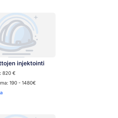
tojen injektointi
: 820 €
uma: 190 - 1480€
ta