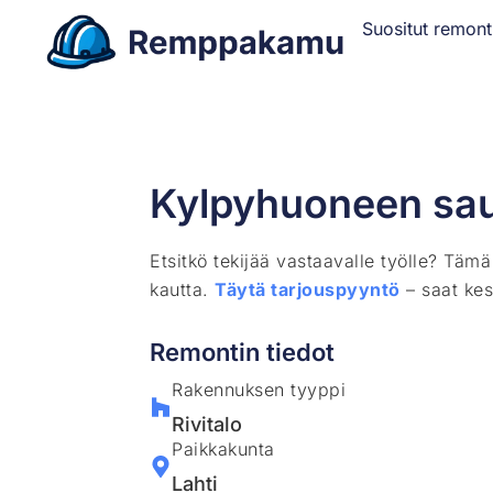
Suositut remont
Kylpyhuoneen sa
Etsitkö tekijää vastaavalle työlle? Täm
kautta.
Täytä tarjouspyyntö
– saat kes
Remontin tiedot
Rakennuksen tyyppi
Rivitalo
Paikkakunta
Lahti