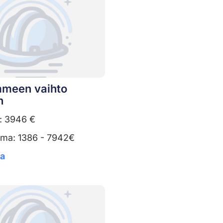
meen vaihto
n
: 3946 €
uma: 1386 - 7942€
ta