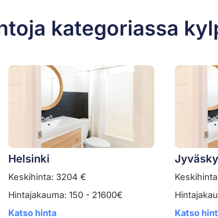
ntoja kategoriassa ky
Helsinki
Jyväsky
Keskihinta: 3204 €
Keskihinta
Hintajakauma: 150 - 21600€
Hintajaka
Katso hinta
Katso hin