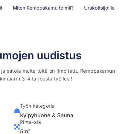
it
Miten Remppakamu toimii?
Urakoitsijoille
umojen uudistus
ä ja satoja muita töitä on ilmoitettu Remppakamun
kimäärin 3-4 tarjousta työllesi!
Työn kategoria
Kylpyhuone & Sauna
Pinta-ala
5m²