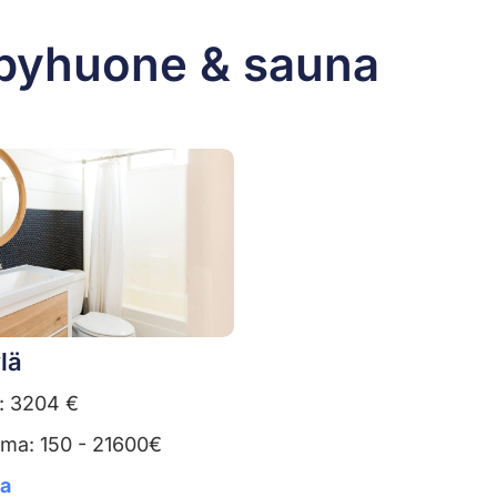
lpyhuone & sauna
lä
: 3204 €
uma: 150 - 21600€
ta