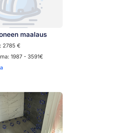
oneen maalaus
: 2785 €
uma: 1987 - 3591€
ta