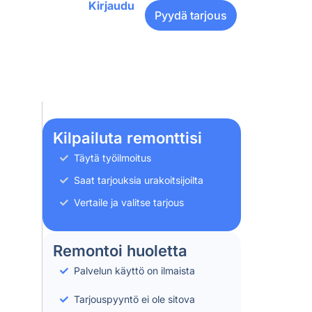
Kirjaudu
Pyydä tarjous
Kilpailuta remonttisi
Täytä työilmoitus
Saat tarjouksia urakoitsijoilta
Vertaile ja valitse tarjous
Remontoi huoletta
Palvelun käyttö on ilmaista
Tarjouspyyntö ei ole sitova