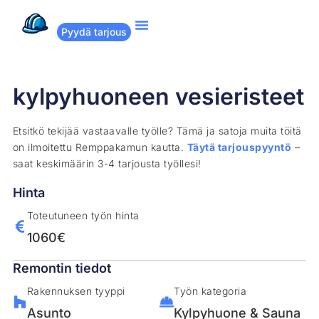
Pyydä tarjous
Suositut remontit
Miten Remppakamu toimii?
kylpyhuoneen vesieristeet
Etsitkö tekijää vastaavalle työlle? Tämä ja satoja muita töitä
on ilmoitettu Remppakamun kautta.
Täytä tarjouspyyntö
–
saat keskimäärin 3-4 tarjousta työllesi!
Hinta
Toteutuneen työn hinta
1060€
Remontin tiedot
Rakennuksen tyyppi
Työn kategoria
Asunto
Kylpyhuone & Sauna