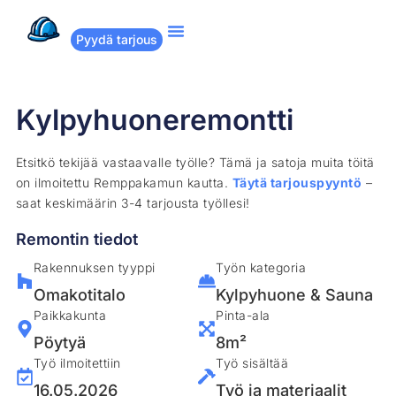
Pyydä tarjous
Suositut remontit
Miten Remppakamu toimii?
Kylpyhuoneremontti
Etsitkö tekijää vastaavalle työlle? Tämä ja satoja muita töitä
on ilmoitettu Remppakamun kautta.
Täytä tarjouspyyntö
–
saat keskimäärin 3-4 tarjousta työllesi!
Remontin tiedot
Rakennuksen tyyppi
Työn kategoria
Omakotitalo
Kylpyhuone & Sauna
Paikkakunta
Pinta-ala
Pöytyä
8m²
Työ ilmoitettiin
Työ sisältää
16.05.2026
Työ ja materiaalit