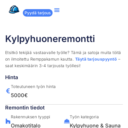
Pyydä tarjous
Suositut remontit
Miten Remppakamu toimii?
Kylpyhuoneremontti
Etsitkö tekijää vastaavalle työlle? Tämä ja satoja muita töitä
on ilmoitettu Remppakamun kautta.
Täytä tarjouspyyntö
–
saat keskimäärin 3-4 tarjousta työllesi!
Hinta
Toteutuneen työn hinta
5000€
Remontin tiedot
Rakennuksen tyyppi
Työn kategoria
Omakotitalo
Kylpyhuone & Sauna