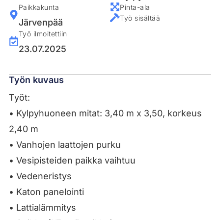
Paikkakunta
Pinta-ala
Työ sisältää
Järvenpää
Työ ilmoitettiin
23.07.2025
Työn kuvaus
Työt:
• Kylpyhuoneen mitat: 3,40 m x 3,50, korkeus
2,40 m
• Vanhojen laattojen purku
• Vesipisteiden paikka vaihtuu
• Vedeneristys
• Katon panelointi
• Lattialämmitys