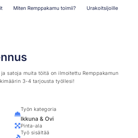
it
Miten Remppakamu toimii?
Urakoitsijoille
ennus
ä ja satoja muita töitä on ilmoitettu Remppakamun
kimäärin 3-4 tarjousta työllesi!
Työn kategoria
Ikkuna & Ovi
Pinta-ala
Työ sisältää