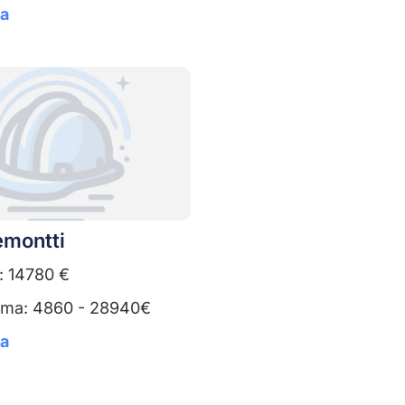
ta
emontti
: 14780 €
uma: 4860 - 28940€
ta