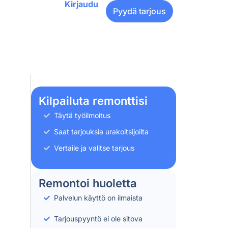
Kirjaudu
Pyydä tarjous
Kilpailuta remonttisi
Täytä työilmoitus
Saat tarjouksia urakoitsijoilta
Vertaile ja valitse tarjous
Remontoi huoletta
Palvelun käyttö on ilmaista
Tarjouspyyntö ei ole sitova