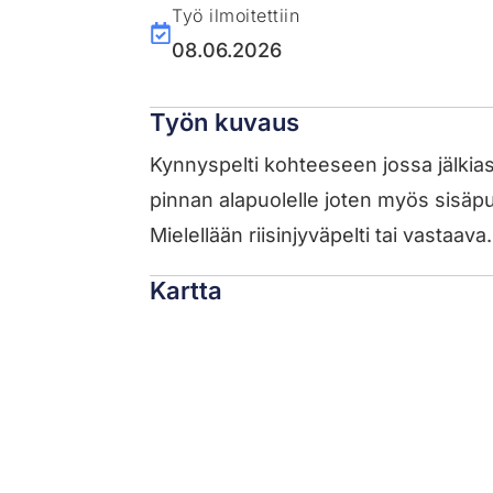
Työ ilmoitettiin
08.06.2026
Työn kuvaus
Kynnyspelti kohteeseen jossa jälkias
pinnan alapuolelle joten myös sisäpuo
Mielellään riisinjyväpelti tai vastaav
Kartta