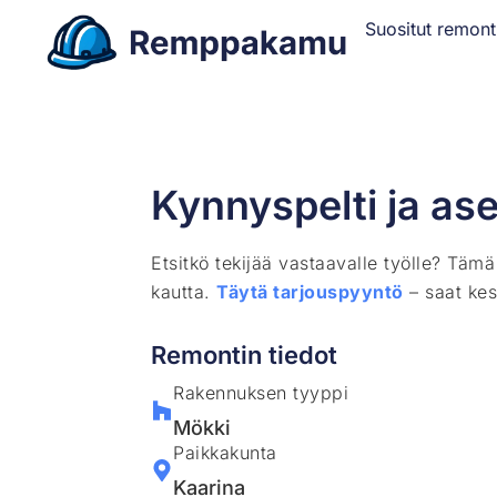
Suositut remont
Kynnyspelti ja as
Etsitkö tekijää vastaavalle työlle? Täm
kautta.
Täytä tarjouspyyntö
– saat kes
Remontin tiedot
Rakennuksen tyyppi
Mökki
Paikkakunta
Kaarina