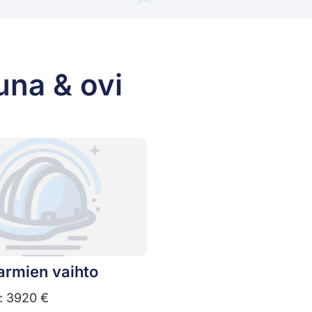
una & ovi
armien vaihto
: 3920 €