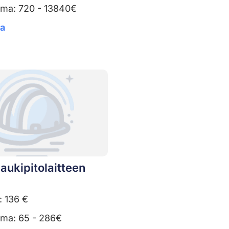
uma: 720 - 13840€
ta
aukipitolaitteen
: 136 €
uma: 65 - 286€