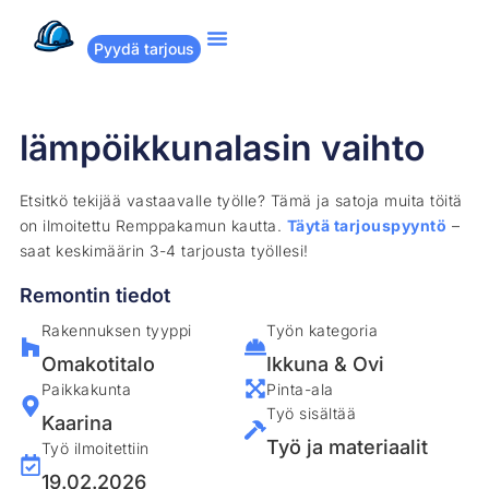
Pyydä tarjous
Suositut remontit
Miten Remppakamu toimii?
lämpöikkunalasin vaihto
Etsitkö tekijää vastaavalle työlle? Tämä ja satoja muita töitä
on ilmoitettu Remppakamun kautta.
Täytä tarjouspyyntö
–
saat keskimäärin 3-4 tarjousta työllesi!
Remontin tiedot
Rakennuksen tyyppi
Työn kategoria
Omakotitalo
Ikkuna & Ovi
Paikkakunta
Pinta-ala
Työ sisältää
Kaarina
Työ ja materiaalit
Työ ilmoitettiin
19.02.2026