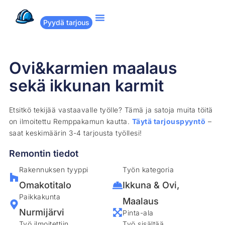
Pyydä tarjous
Suositut remontit
Miten Remppakamu toimii?
Ovi&karmien maalaus
sekä ikkunan karmit
Etsitkö tekijää vastaavalle työlle? Tämä ja satoja muita töitä
on ilmoitettu Remppakamun kautta.
Täytä tarjouspyyntö
–
saat keskimäärin 3-4 tarjousta työllesi!
Remontin tiedot
Rakennuksen tyyppi
Työn kategoria
Omakotitalo
Ikkuna & Ovi
,
Paikkakunta
Maalaus
Nurmijärvi
Pinta-ala
Työ ilmoitettiin
Työ sisältää