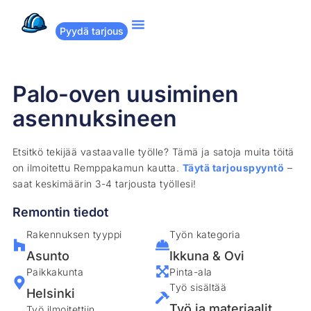
Pyydä tarjous
Suositut remontit
Miten Remppakamu toimii?
Palo-oven uusiminen
asennuksineen
Etsitkö tekijää vastaavalle työlle? Tämä ja satoja muita töitä
on ilmoitettu Remppakamun kautta.
Täytä tarjouspyyntö
–
saat keskimäärin 3-4 tarjousta työllesi!
Remontin tiedot
Rakennuksen tyyppi
Työn kategoria
Asunto
Ikkuna & Ovi
Paikkakunta
Pinta-ala
Työ sisältää
Helsinki
Työ ja materiaalit
Työ ilmoitettiin