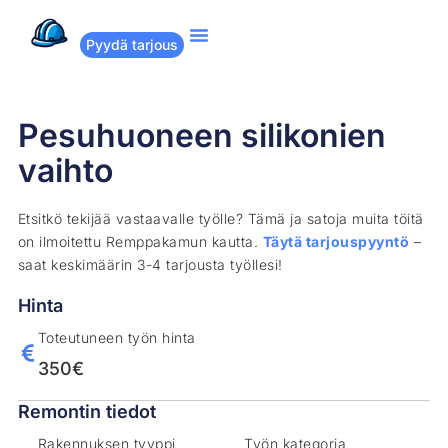
Pyydä tarjous
Suositut remontit
Miten Remppakamu toimii?
Pesuhuoneen silikonien
vaihto
Etsitkö tekijää vastaavalle työlle? Tämä ja satoja muita töitä
on ilmoitettu Remppakamun kautta.
Täytä tarjouspyyntö
–
saat keskimäärin 3-4 tarjousta työllesi!
Hinta
Toteutuneen työn hinta
350€
Remontin tiedot
Rakennuksen tyyppi
Työn kategoria