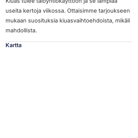
Kiuas tulee taloyhtiökäyttöön ja se lämpiää
useita kertoja viikossa. Ottaisimme tarjoukseen
mukaan suosituksia kiuasvaihtoehdoista, mikäli
mahdollista.
Kartta