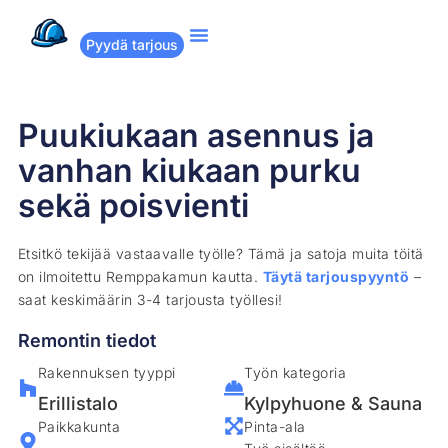
Pyydä tarjous
Suositut remontit
Miten Remppakamu toimii?
Puukiukaan asennus ja
vanhan kiukaan purku
sekä poisvienti
Etsitkö tekijää vastaavalle työlle? Tämä ja satoja muita töitä
on ilmoitettu Remppakamun kautta.
Täytä tarjouspyyntö
–
saat keskimäärin 3-4 tarjousta työllesi!
Remontin tiedot
Rakennuksen tyyppi
Työn kategoria
Erillistalo
Kylpyhuone & Sauna
Paikkakunta
Pinta-ala