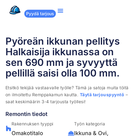
Pyydä tarjous
Suositut remontit
Miten Remppakamu toimii?
Pyöreän ikkunan pellitys
Halkaisija ikkunassa on
sen 690 mm ja syvyyttä
pellillä saisi olla 100 mm.
Etsitkö tekijää vastaavalle työlle? Tämä ja satoja muita töitä
on ilmoitettu Remppakamun kautta.
Täytä tarjouspyyntö
–
saat keskimäärin 3-4 tarjousta työllesi!
Remontin tiedot
Rakennuksen tyyppi
Työn kategoria
Omakotitalo
Ikkuna & Ovi
,