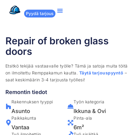
Pyydä tarjous
Suositut remontit
Miten Remppakamu toimii?
Repair of broken glass
doors
Etsitkö tekijää vastaavalle työlle? Tämä ja satoja muita töitä
on ilmoitettu Remppakamun kautta.
Täytä tarjouspyyntö
–
saat keskimäärin 3-4 tarjousta työllesi!
Remontin tiedot
Rakennuksen tyyppi
Työn kategoria
Asunto
Ikkuna & Ovi
Paikkakunta
Pinta-ala
Vantaa
6m²
Työ ilmoitettiin
Työ sisältää