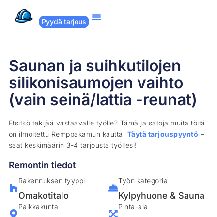
Pyydä tarjous
Suositut remontit
Miten Remppakamu toimii?
Saunan ja suihkutilojen
silikonisaumojen vaihto
(vain seinä/lattia -reunat)
Etsitkö tekijää vastaavalle työlle? Tämä ja satoja muita töitä
on ilmoitettu Remppakamun kautta.
Täytä tarjouspyyntö
–
saat keskimäärin 3-4 tarjousta työllesi!
Remontin tiedot
Rakennuksen tyyppi
Työn kategoria
Omakotitalo
Kylpyhuone & Sauna
Paikkakunta
Pinta-ala