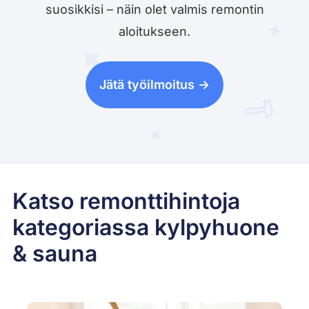
suosikkisi – näin olet valmis remontin
aloitukseen.
Jätä työilmoitus ->
Katso remonttihintoja
kategoriassa kylpyhuone
& sauna