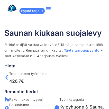
Pyydä tarjous
Suositut remontit
Miten Remppakamu toimii?
Saunan kiukaan suojalevy
Etsitkö tekijää vastaavalle työlle? Tämä ja satoja muita töitä
on ilmoitettu Remppakamun kautta.
Täytä tarjouspyyntö
–
saat keskimäärin 3-4 tarjousta työllesi!
Hinta
Toteutuneen työn hinta
426.7€
Remontin tiedot
Rakennuksen tyyppi
Työn kategoria
Paikkakunta
Kylpyhuone & Sauna
,