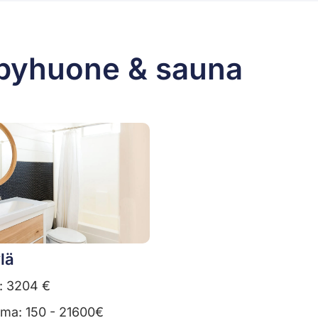
lpyhuone & sauna
lä
: 3204 €
uma: 150 - 21600€