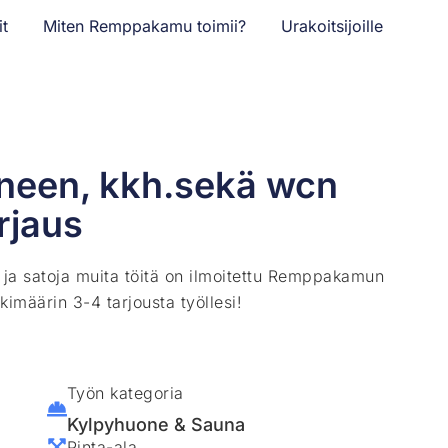
it
Miten Remppakamu toimii?
Urakoitsijoille
neen, kkh.sekä wcn
rjaus
ä ja satoja muita töitä on ilmoitettu Remppakamun
kimäärin 3-4 tarjousta työllesi!
Työn kategoria
Kylpyhuone & Sauna
Pinta-ala