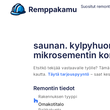
Suositut remont
saunan. kylpyhuo
mikrosementin ko
Etsitkö tekijää vastaavalle työlle? Täm
kautta.
Täytä tarjouspyyntö
– saat kes
Remontin tiedot
Rakennuksen tyyppi
Omakotitalo
Paikkakunta