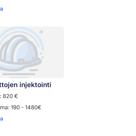
ta
tojen injektointi
: 820 €
uma: 190 - 1480€
ta