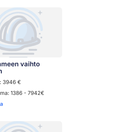
meen vaihto
n
: 3946 €
uma: 1386 - 7942€
ta