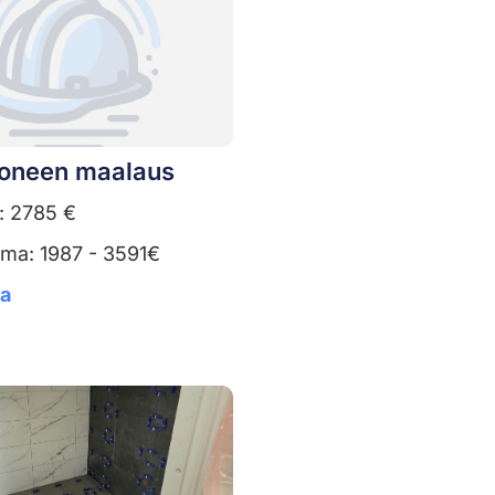
oneen maalaus
: 2785 €
uma: 1987 - 3591€
ta