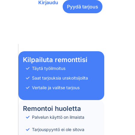
Kirjaudu
Pyydä tarjous
Kilpailuta remonttisi
Täytä työilmoitus
Saat tarjouksia urakoitsijoilta
Vertaile ja valitse tarjous
Remontoi huoletta
Palvelun käyttö on ilmaista
Tarjouspyyntö ei ole sitova