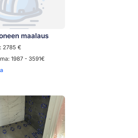
oneen maalaus
: 2785 €
uma: 1987 - 3591€
ta