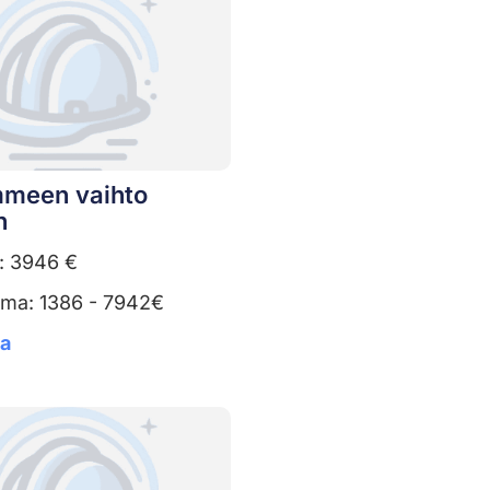
meen vaihto
n
: 3946 €
uma: 1386 - 7942€
ta