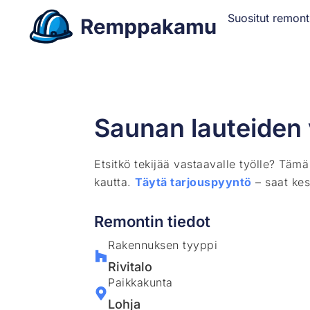
Suositut remont
Saunan lauteiden 
Etsitkö tekijää vastaavalle työlle? Täm
kautta.
Täytä tarjouspyyntö
– saat kes
Remontin tiedot
Rakennuksen tyyppi
Rivitalo
Paikkakunta
Lohja