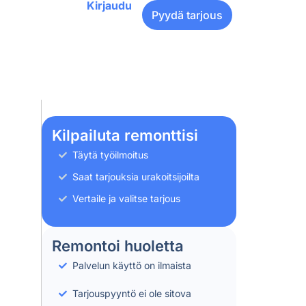
Kirjaudu
Pyydä tarjous
Kilpailuta remonttisi
Täytä työilmoitus
Saat tarjouksia urakoitsijoilta
Vertaile ja valitse tarjous
Remontoi huoletta
Palvelun käyttö on ilmaista
Tarjouspyyntö ei ole sitova