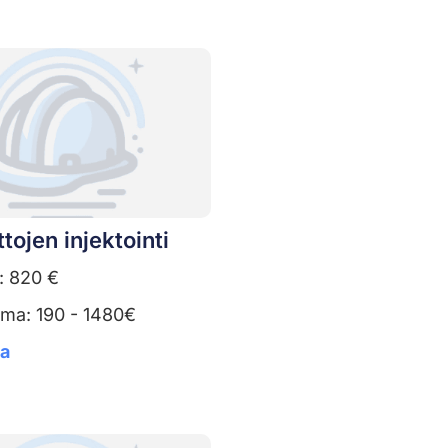
tojen injektointi
: 820 €
uma: 190 - 1480€
ta