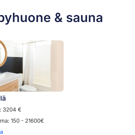
lpyhuone & sauna
lä
: 3204 €
uma: 150 - 21600€
ta