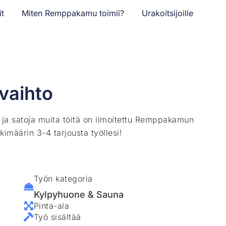
it
Miten Remppakamu toimii?
Urakoitsijoille
vaihto
ä ja satoja muita töitä on ilmoitettu Remppakamun
kimäärin 3-4 tarjousta työllesi!
Työn kategoria
Kylpyhuone & Sauna
Pinta-ala
Työ sisältää