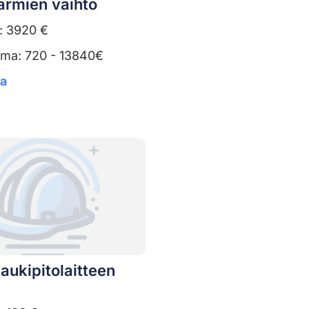
armien vaihto
: 3920 €
uma: 720 - 13840€
ta
aukipitolaitteen