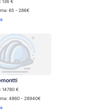
: 136 €
uma: 65 - 286€
ta
emontti
: 14780 €
uma: 4860 - 28940€
ta