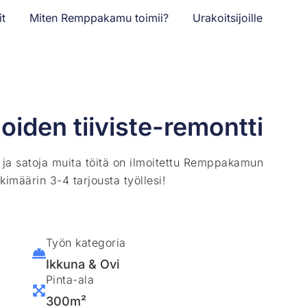
it
Miten Remppakamu toimii?
Urakoitsijoille
oiden tiiviste-remontti
ä ja satoja muita töitä on ilmoitettu Remppakamun
kimäärin 3-4 tarjousta työllesi!
Työn kategoria
Ikkuna & Ovi
Pinta-ala
300m²