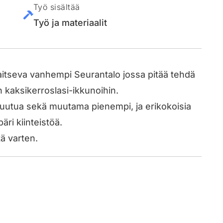
Työ sisältää
Työ ja materiaalit
aitseva vanhempi Seurantalo jossa pitää tehdä
in kaksikerroslasi-ikkunoihin.
 ruutua sekä muutama pienempi, ja erikokoisia
ri kiinteistöä.
ä varten.