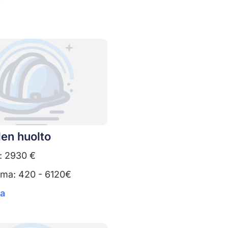
en huolto
: 2930 €
uma: 420 - 6120€
ta