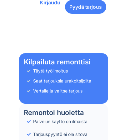
Kirjaudu
Pyydä tarjous
Kilpailuta remonttisi
Täytä työilmoitus
Saat tarjouksia urakoitsijoilta
Vertaile ja valitse tarjous
Remontoi huoletta
Palvelun käyttö on ilmaista
Tarjouspyyntö ei ole sitova