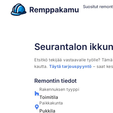
Suositut remont
Seurantalon ikkun
Etsitkö tekijää vastaavalle työlle? Täm
kautta.
Täytä tarjouspyyntö
– saat kes
Remontin tiedot
Rakennuksen tyyppi
Toimitila
Paikkakunta
Pukkila