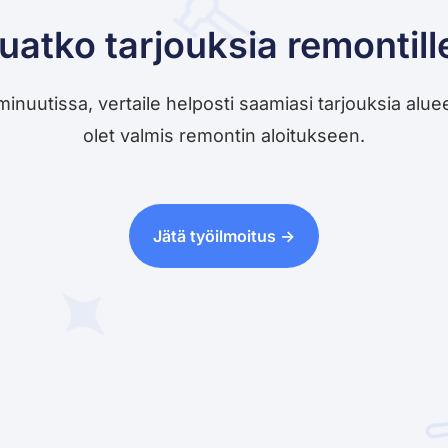
uatko tarjouksia remontill
utissa, vertaile helposti saamiasi tarjouksia alueesi 
olet valmis remontin aloitukseen.
Jätä työilmoitus ->