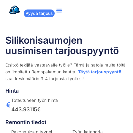
Pyydä tarjous
Suositut remontit
Miten Remppakamu toimii?
Silikonisaumojen
uusimisen tarjouspyyntö
Etsitkö tekijää vastaavalle työlle? Tämä ja satoja muita töitä
on ilmoitettu Remppakamun kautta.
Täytä tarjouspyyntö
–
saat keskimäärin 3-4 tarjousta työllesi!
Hinta
Toteutuneen työn hinta
443.93115€
Remontin tiedot
Rakennuksen tyyppi
Työn kategoria