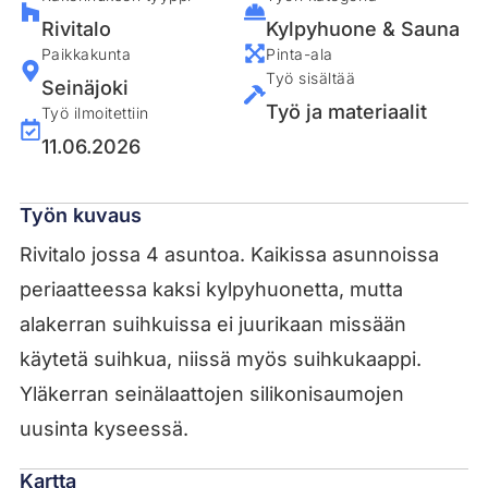
Rivitalo
Kylpyhuone & Sauna
Paikkakunta
Pinta-ala
Työ sisältää
Seinäjoki
Työ ja materiaalit
Työ ilmoitettiin
11.06.2026
Työn kuvaus
Rivitalo jossa 4 asuntoa. Kaikissa asunnoissa
periaatteessa kaksi kylpyhuonetta, mutta
alakerran suihkuissa ei juurikaan missään
käytetä suihkua, niissä myös suihkukaappi.
Yläkerran seinälaattojen silikonisaumojen
uusinta kyseessä.
Kartta