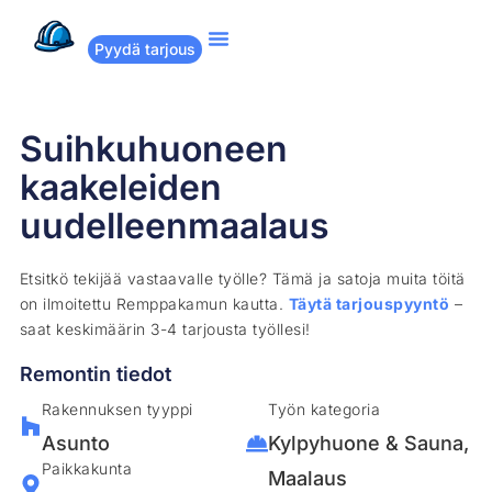
Pyydä tarjous
Suositut remontit
Miten Remppakamu toimii?
Suihkuhuoneen
kaakeleiden
uudelleenmaalaus
Etsitkö tekijää vastaavalle työlle? Tämä ja satoja muita töitä
on ilmoitettu Remppakamun kautta.
Täytä tarjouspyyntö
–
saat keskimäärin 3-4 tarjousta työllesi!
Remontin tiedot
Rakennuksen tyyppi
Työn kategoria
Asunto
Kylpyhuone & Sauna
,
Paikkakunta
Maalaus