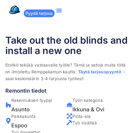
Pyydä tarjous
Suositut remontit
Miten Remppakamu toimii?
Take out the old blinds and
install a new one
Etsitkö tekijää vastaavalle työlle? Tämä ja satoja muita töitä
on ilmoitettu Remppakamun kautta.
Täytä tarjouspyyntö
–
saat keskimäärin 3-4 tarjousta työllesi!
Remontin tiedot
Rakennuksen tyyppi
Työn kategoria
Asunto
Ikkuna & Ovi
Paikkakunta
Pinta-ala
Työ sisältää
Espoo
Työ ilmoitettiin