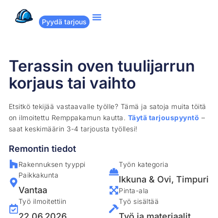
Pyydä tarjous
Suositut remontit
Miten Remppakamu toimii?
Terassin oven tuulijarrun
korjaus tai vaihto
Etsitkö tekijää vastaavalle työlle? Tämä ja satoja muita töitä
on ilmoitettu Remppakamun kautta.
Täytä tarjouspyyntö
–
saat keskimäärin 3-4 tarjousta työllesi!
Remontin tiedot
Rakennuksen tyyppi
Työn kategoria
Paikkakunta
Ikkuna & Ovi
,
Timpuri
Vantaa
Pinta-ala
Työ ilmoitettiin
Työ sisältää
22.06.2026
Työ ja materiaalit