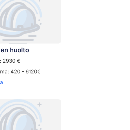
en huolto
: 2930 €
uma: 420 - 6120€
ta