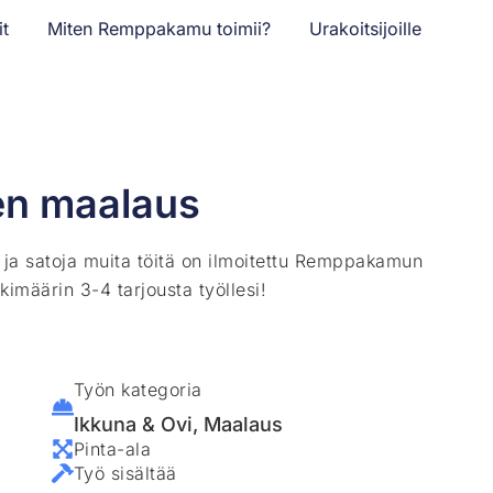
it
Miten Remppakamu toimii?
Urakoitsijoille
en maalaus
ä ja satoja muita töitä on ilmoitettu Remppakamun
kimäärin 3-4 tarjousta työllesi!
Työn kategoria
Ikkuna & Ovi
,
Maalaus
Pinta-ala
Työ sisältää