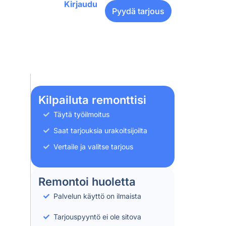
Kirjaudu
Pyydä tarjous
Kilpailuta remonttisi
Täytä työilmoitus
Saat tarjouksia urakoitsijoilta
Vertaile ja valitse tarjous
Remontoi huoletta
Palvelun käyttö on ilmaista
Tarjouspyyntö ei ole sitova