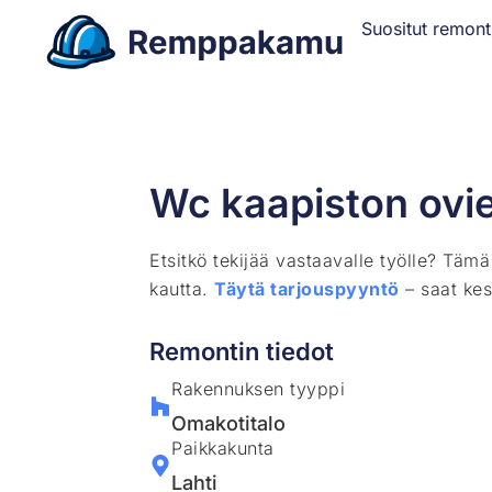
Suositut remont
Wc kaapiston ovi
Etsitkö tekijää vastaavalle työlle? Täm
kautta.
Täytä tarjouspyyntö
– saat kes
Remontin tiedot
Rakennuksen tyyppi
Omakotitalo
Paikkakunta
Lahti