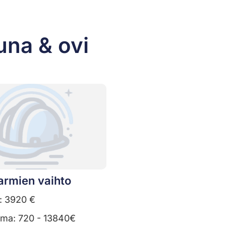
una & ovi
armien vaihto
: 3920 €
uma: 720 - 13840€