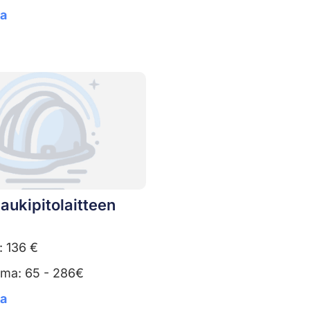
ta
aukipitolaitteen
: 136 €
uma: 65 - 286€
ta