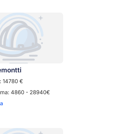
emontti
: 14780 €
uma: 4860 - 28940€
ta