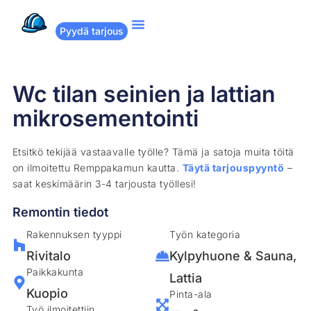
Pyydä tarjous
Suositut remontit
Miten Remppakamu toimii?
Wc tilan seinien ja lattian
mikrosementointi
Etsitkö tekijää vastaavalle työlle? Tämä ja satoja muita töitä
on ilmoitettu Remppakamun kautta.
Täytä tarjouspyyntö
–
saat keskimäärin 3-4 tarjousta työllesi!
Remontin tiedot
Rakennuksen tyyppi
Työn kategoria
Rivitalo
Kylpyhuone & Sauna
,
Paikkakunta
Lattia
Kuopio
Pinta-ala
Työ ilmoitettiin