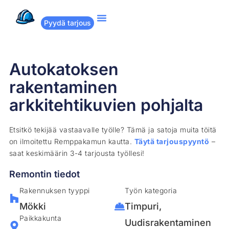
Pyydä tarjous
Suositut remontit
Miten Remppakamu toimii?
Autokatoksen
rakentaminen
arkkitehtikuvien pohjalta
Etsitkö tekijää vastaavalle työlle? Tämä ja satoja muita töitä
on ilmoitettu Remppakamun kautta.
Täytä tarjouspyyntö
–
saat keskimäärin 3-4 tarjousta työllesi!
Remontin tiedot
Rakennuksen tyyppi
Työn kategoria
Mökki
Timpuri
,
Paikkakunta
Uudisrakentaminen