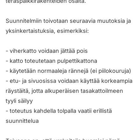
teräspalkkirakenteiden osalta.
Suunnitelmiin toivotaan seuraavia muutoksia ja
yksinkertaistuksia, esimerkiksi:
- viherkatto voidaan jättää pois
- katto toteutetaan pulpettikattona
- käytetään normaaleja rännejä (ei piilokouruja)
- etu- ja sivuosissa voidaan käyttää korkeampia
räystäitä, jotta alkuperäisen tasakattoilmeen
tyyli säilyy
- toteutus kahdella tolpalla vaatii erillistä
suunnittelua