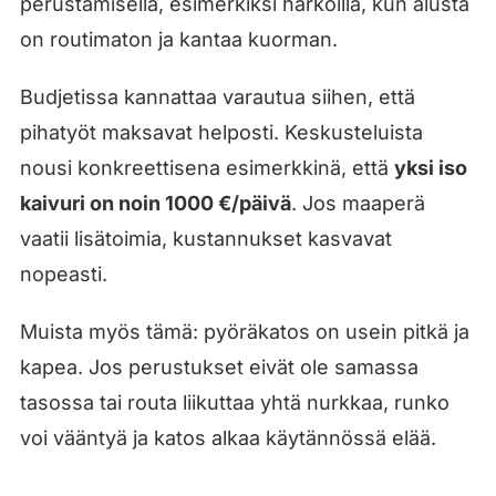
perustamisella, esimerkiksi harkoilla, kun alusta
on routimaton ja kantaa kuorman.
Budjetissa kannattaa varautua siihen, että
pihatyöt maksavat helposti. Keskusteluista
nousi konkreettisena esimerkkinä, että
yksi iso
kaivuri on noin 1000 €/päivä
. Jos maaperä
vaatii lisätoimia, kustannukset kasvavat
nopeasti.
Muista myös tämä: pyöräkatos on usein pitkä ja
kapea. Jos perustukset eivät ole samassa
tasossa tai routa liikuttaa yhtä nurkkaa, runko
voi vääntyä ja katos alkaa käytännössä elää.