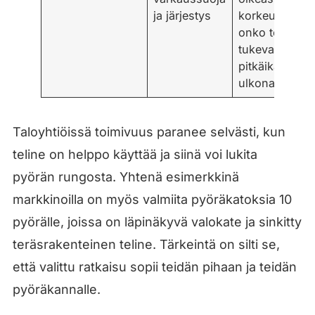
ja järjestys
korkeudessa,
onko teline
tukeva ja
pitkäikäinen
ulkona
Taloyhtiöissä toimivuus paranee selvästi, kun
teline on helppo käyttää ja siinä voi lukita
pyörän rungosta. Yhtenä esimerkkinä
markkinoilla on myös valmiita pyöräkatoksia 10
pyörälle, joissa on läpinäkyvä valokate ja sinkitty
teräsrakenteinen teline. Tärkeintä on silti se,
että valittu ratkaisu sopii teidän pihaan ja teidän
pyöräkannalle.