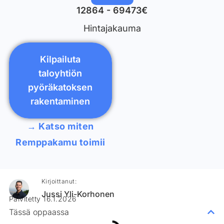
12864 - 69473€
Hintajakauma
Kilpailuta
taloyhtiön
pyöräkatoksen
rakentaminen
→ Katso miten
Remppakamu toimii
Kirjoittanut:
Jussi Yli-Korhonen
Päivitetty 16.1.2026
Tässä oppaassa