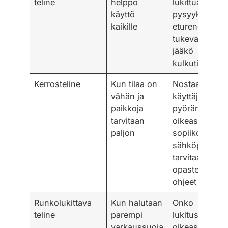
teline
helppo
lukittua,
käyttö
pysyykö
kaikille
eturengas
tukevasti,
jääkö
kulkutilaa
Kerrosteline
Kun tilaa on
Nostaako
vähän ja
käyttäjä
paikkoja
pyörän
tarvitaan
oikeasti ylös,
paljon
sopiiko
sähköpyörille,
tarvitaanko
opasteet ja
ohjeet
Runkolukittava
Kun halutaan
Onko
teline
parempi
lukituskohta
varkaussuoja
oikeassa