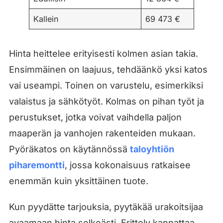
Kallein
69 473 €
Hinta heittelee erityisesti kolmen asian takia.
Ensimmäinen on laajuus, tehdäänkö yksi katos
vai useampi. Toinen on varustelu, esimerkiksi
valaistus ja sähkötyöt. Kolmas on pihan työt ja
perustukset, jotka voivat vaihdella paljon
maaperän ja vanhojen rakenteiden mukaan.
Pyöräkatos on käytännössä
taloyhtiön
piharemontti
, jossa kokonaisuus ratkaisee
enemmän kuin yksittäinen tuote.
Kun pyydätte tarjouksia, pyytäkää urakoitsijaa
avaamaan hinta selkeästi. Erittely kannattaa