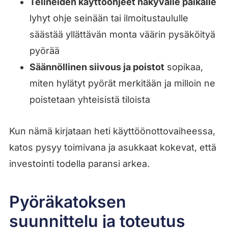
Telineiden käyttöohjeet näkyvälle paikalle
lyhyt ohje seinään tai ilmoitustaululle
säästää yllättävän monta väärin pysäköityä
pyörää
Säännöllinen siivous ja poistot
sopikaa,
miten hylätyt pyörät merkitään ja milloin ne
poistetaan yhteisistä tiloista
Kun nämä kirjataan heti käyttöönottovaiheessa,
katos pysyy toimivana ja asukkaat kokevat, että
investointi todella paransi arkea.
Pyöräkatoksen
suunnittelu ja toteutus