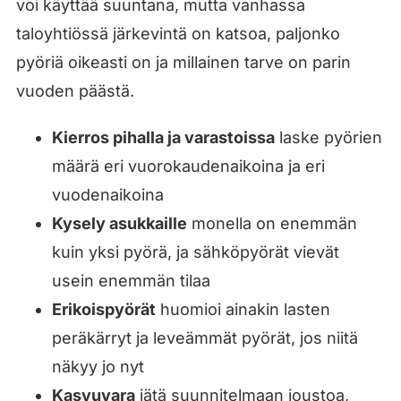
voi käyttää suuntana, mutta vanhassa
taloyhtiössä järkevintä on katsoa, paljonko
pyöriä oikeasti on ja millainen tarve on parin
vuoden päästä.
Kierros pihalla ja varastoissa
laske pyörien
määrä eri vuorokaudenaikoina ja eri
vuodenaikoina
Kysely asukkaille
monella on enemmän
kuin yksi pyörä, ja sähköpyörät vievät
usein enemmän tilaa
Erikoispyörät
huomioi ainakin lasten
peräkärryt ja leveämmät pyörät, jos niitä
näkyy jo nyt
Kasvuvara
jätä suunnitelmaan joustoa,