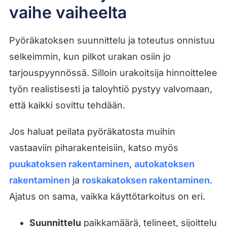
vaihe vaiheelta
Pyöräkatoksen suunnittelu ja toteutus onnistuu
selkeimmin, kun pilkot urakan osiin jo
tarjouspyynnössä. Silloin urakoitsija hinnoittelee
työn realistisesti ja taloyhtiö pystyy valvomaan,
että kaikki sovittu tehdään.
Jos haluat peilata pyöräkatosta muihin
vastaaviin piharakenteisiin, katso myös
puukatoksen rakentaminen
,
autokatoksen
rakentaminen
ja
roskakatoksen rakentaminen
.
Ajatus on sama, vaikka käyttötarkoitus on eri.
Suunnittelu
paikkamäärä, telineet, sijoittelu