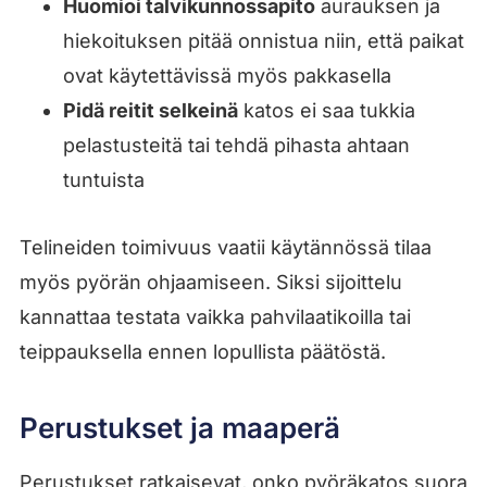
Huomioi talvikunnossapito
aurauksen ja
hiekoituksen pitää onnistua niin, että paikat
ovat käytettävissä myös pakkasella
Pidä reitit selkeinä
katos ei saa tukkia
pelastusteitä tai tehdä pihasta ahtaan
tuntuista
Telineiden toimivuus vaatii käytännössä tilaa
myös pyörän ohjaamiseen. Siksi sijoittelu
kannattaa testata vaikka pahvilaatikoilla tai
teippauksella ennen lopullista päätöstä.
Perustukset ja maaperä
Perustukset ratkaisevat, onko pyöräkatos suora