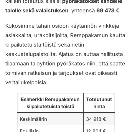
kallein toteutus sisälsi
pyöräkatokset kahdelle
talolle sekä valaistuksen
, yhteensä
69 473 €
.
Kokosimme tähän osioon käytännön vinkkejä
asiakkailta, urakoitsijoilta, Remppakamun kautta
kilpailutetuista töistä sekä netin
keskustelupalstoilta. Ajatus on auttaa hallitusta
tilaamaan taloyhtiön pyöräkatos niin, että saatte
toimivan ratkaisun ja tarjoukset ovat oikeasti
vertailukelpoisia.
Esimerkki Remppakamun
Toteutunut
kilpailutetuista töistä
hinta
Keskimäärin
34 918 €
Edullisin
12 864 €