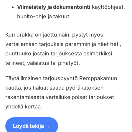
Viimeistely ja dokumentointi
käyttöohjeet,
huolto-ohje ja takuut
Kun urakka on jaettu näin, pystyt myös
vertailemaan tarjouksia paremmin ja näet heti,
puuttuuko jostain tarjouksesta esimerkiksi
telineet, valaistus tai pihatyöt.
Täytä ilmainen tarjouspyyntö Remppakamun
kautta, jos haluat saada pyöräkatoksen
rakentamisesta vertailukelpoiset tarjoukset
yhdellä kertaa.
Löydä tekijä →