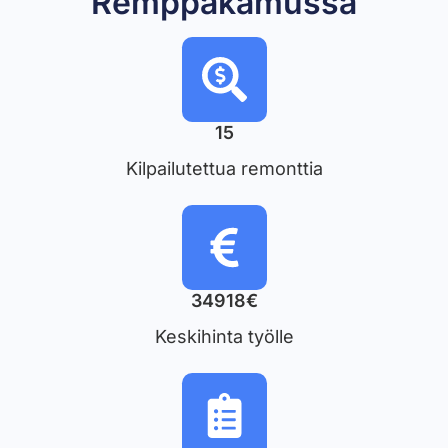
Remppakamussa
15
Kilpailutettua remonttia
34918€
Keskihinta työlle