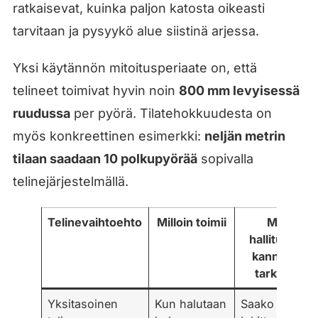
ratkaisevat, kuinka paljon katosta oikeasti
tarvitaan ja pysyykö alue siistinä arjessa.
Yksi käytännön mitoitusperiaate on, että
telineet toimivat hyvin noin
800 mm levyisessä
ruudussa
per pyörä. Tilatehokkuudesta on
myös konkreettinen esimerkki:
neljän metrin
tilaan saadaan 10 polkupyörää
sopivalla
telinejärjestelmällä.
Telinevaihtoehto
Milloin toimii
Mitä
hallituksen
kannattaa
tarkistaa
Yksitasoinen
Kun halutaan
Saako rungon