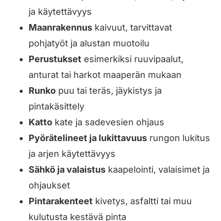
ja käytettävyys
Maanrakennus
kaivuut, tarvittavat
pohjatyöt ja alustan muotoilu
Perustukset
esimerkiksi ruuvipaalut,
anturat tai harkot maaperän mukaan
Runko
puu tai teräs, jäykistys ja
pintakäsittely
Katto
kate ja sadevesien ohjaus
Pyörätelineet ja lukittavuus
rungon lukitus
ja arjen käytettävyys
Sähkö ja valaistus
kaapelointi, valaisimet ja
ohjaukset
Pintarakenteet
kivetys, asfaltti tai muu
kulutusta kestävä pinta