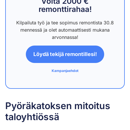
Voita 2000 €
remonttirahaa!
Kilpailuta työ ja tee sopimus remontista 30.8
mennessä ja olet automaattisesti mukana
arvonnassa!
Löydä tekijä remontillesi!
Kampanjaehdot
Pyöräkatoksen mitoitus
taloyhtiössä