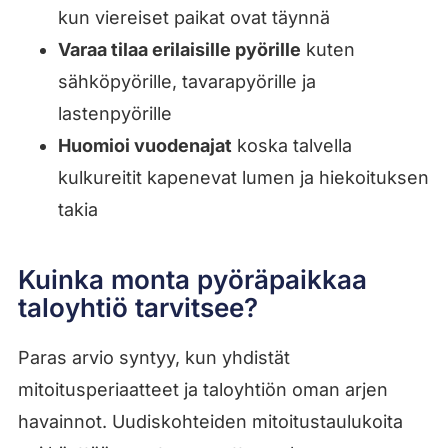
kun viereiset paikat ovat täynnä
Varaa tilaa erilaisille pyörille
kuten
sähköpyörille, tavarapyörille ja
lastenpyörille
Huomioi vuodenajat
koska talvella
kulkureitit kapenevat lumen ja hiekoituksen
takia
Kuinka monta pyöräpaikkaa
taloyhtiö tarvitsee?
Paras arvio syntyy, kun yhdistät
mitoitusperiaatteet ja taloyhtiön oman arjen
havainnot. Uudiskohteiden mitoitustaulukoita