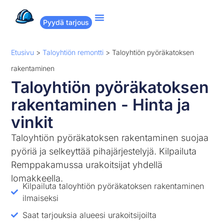
Pyydä tarjous
Suositut remontit
Miten Remppakamu toimii?
Etusivu
>
Taloyhtiön remontti
>
Taloyhtiön pyöräkatoksen
rakentaminen
Taloyhtiön pyöräkatoksen
rakentaminen - Hinta ja
vinkit
Taloyhtiön pyöräkatoksen rakentaminen suojaa
pyöriä ja selkeyttää pihajärjestelyjä. Kilpailuta
Remppakamussa urakoitsijat yhdellä
lomakkeella.
Kilpailuta taloyhtiön pyöräkatoksen rakentaminen
ilmaiseksi
Saat tarjouksia alueesi urakoitsijoilta