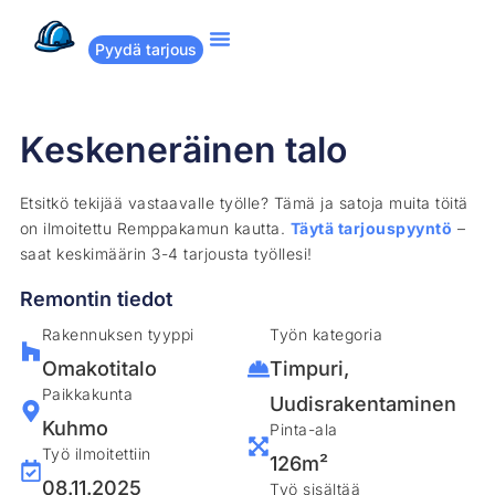
Pyydä tarjous
Suositut remontit
Miten Remppakamu toimii?
Keskeneräinen talo
Etsitkö tekijää vastaavalle työlle? Tämä ja satoja muita töitä
on ilmoitettu Remppakamun kautta.
Täytä tarjouspyyntö
–
saat keskimäärin 3-4 tarjousta työllesi!
Remontin tiedot
Rakennuksen tyyppi
Työn kategoria
Omakotitalo
Timpuri
,
Paikkakunta
Uudisrakentaminen
Kuhmo
Pinta-ala
Työ ilmoitettiin
126m²
08.11.2025
Työ sisältää