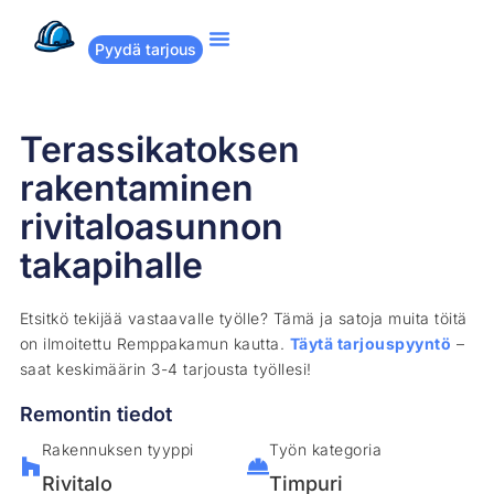
Pyydä tarjous
Suositut remontit
Miten Remppakamu toimii?
Terassikatoksen
rakentaminen
rivitaloasunnon
takapihalle
Etsitkö tekijää vastaavalle työlle? Tämä ja satoja muita töitä
on ilmoitettu Remppakamun kautta.
Täytä tarjouspyyntö
–
saat keskimäärin 3-4 tarjousta työllesi!
Remontin tiedot
Rakennuksen tyyppi
Työn kategoria
Rivitalo
Timpuri